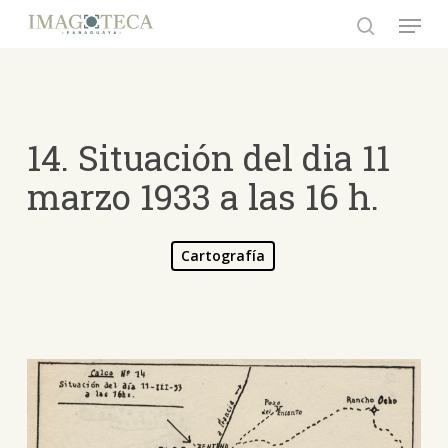
Skip
Menu
to
search
Close
main
Menu
content
14. Situación del dia 11
marzo 1933 a las 16 h.
Cartografía