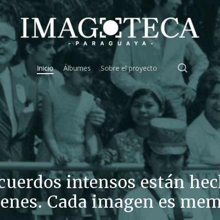
search
Inicio
Álbumes
Sobre el proyecto
cuerdos intensos están hec
enes. Cada imagen es mem