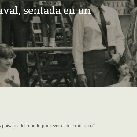
aval, sentada en un
s paisajes del mundo por rever el de mi infancia”