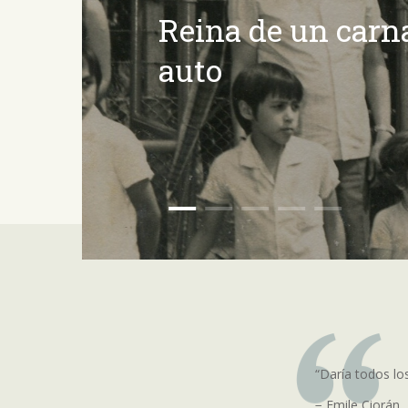
Reina de un carn
auto
“Daría todos lo
− Emile Ciorán