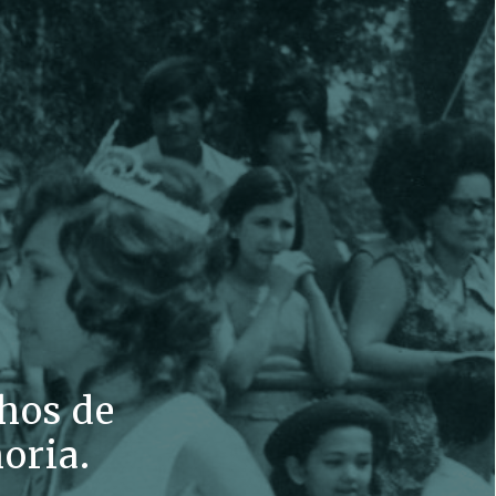
hos de
oria.