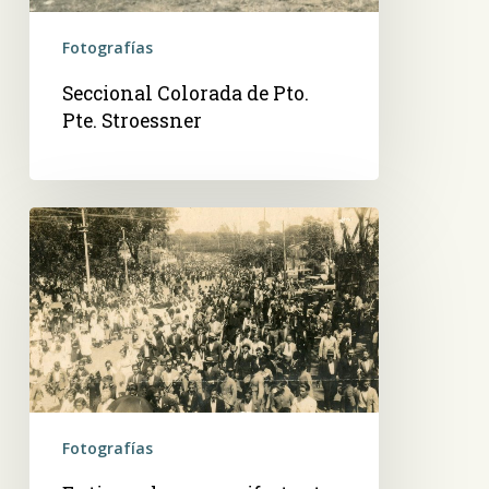
Fotografías
Seccional Colorada de Pto.
Pte. Stroessner
Entierro
de
un
manifestante,
del
23
de
octubre
de
Fotografías
1931