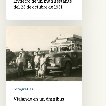
Entierro de un manifestante,
del 23 de octubre de 1931
Viajando
en
un
ómnibus
Fotografías
Viajando en un ómnibus