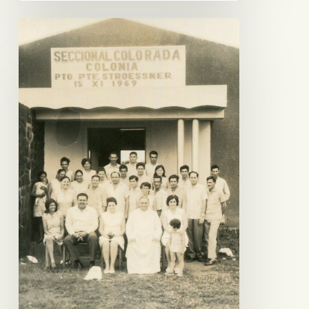
Seccional
Colorada
de
Pto.
Pte.
Stroessner