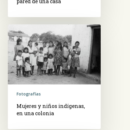
pared de una casa
Mujeres
y
niños
indígenas,
en
una
colonia
Fotografías
Mujeres y niños indígenas,
en una colonia