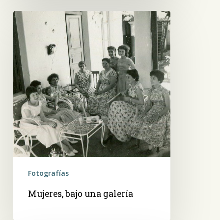
Mujeres,
bajo
una
galería
Fotografías
Mujeres, bajo una galería