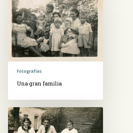
gran
familia
Fotografías
Una gran familia
Familia,
en
un