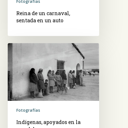
Fotografías
Reina de un carnaval,
sentada en un auto
Indígenas,
apoyados
en
la
pared
de
una
casa
Fotografías
Indígenas, apoyados en la