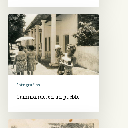
Caminando,
en
un
pueblo
Fotografías
Caminando, en un pueblo
Una