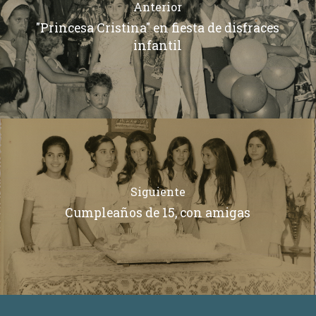
Anterior
"Princesa Cristina" en fiesta de disfraces
infantil
Siguiente
Cumpleaños de 15, con amigas