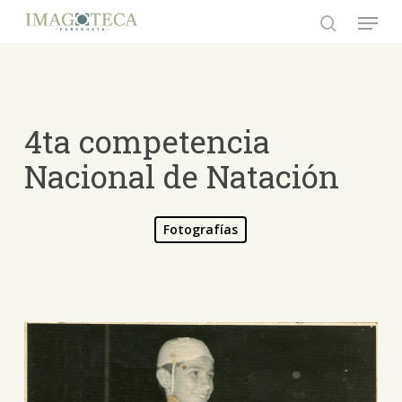
Skip
Menu
to
search
Close
main
Menu
content
4ta competencia
Nacional de Natación
Fotografías