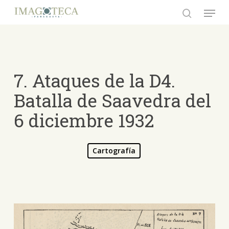
Skip
Menu
to
search
Close
main
Menu
content
7. Ataques de la D4.
Batalla de Saavedra del
6 diciembre 1932
Cartografía