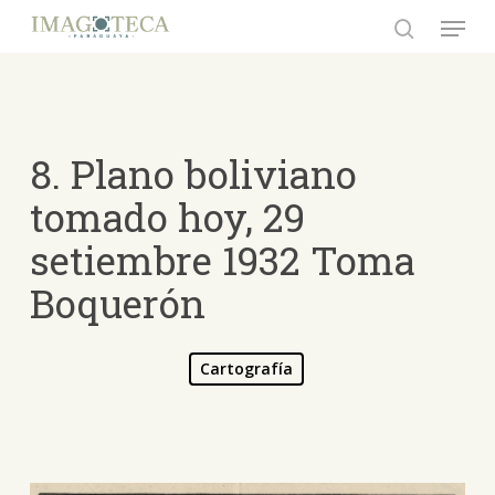
Skip
Menu
to
search
Close
main
Menu
content
8. Plano boliviano
tomado hoy, 29
setiembre 1932 Toma
Boquerón
Cartografía