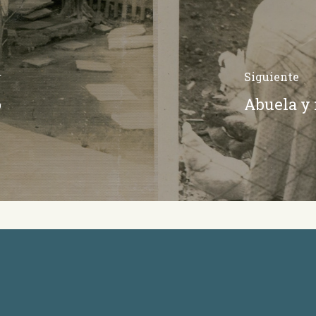
r
Siguiente
o
Abuela y 