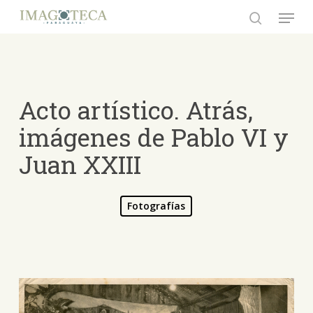
Skip
Menu
to
search
Close
main
Menu
content
Acto artístico. Atrás,
imágenes de Pablo VI y
Juan XXIII
Fotografías