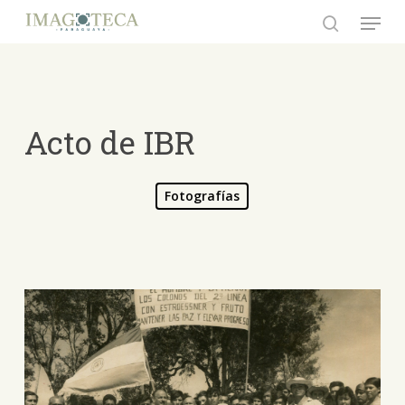
Skip
Menu
to
search
Close
main
Menu
content
Acto de IBR
Fotografías