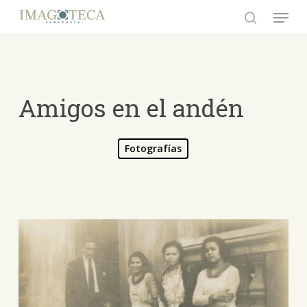
Skip
Menu
to
search
Close
main
Menu
content
Amigos en el andén
Fotografías