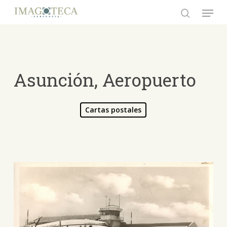
Skip
Menu
to
search
Close
main
Menu
content
Asunción, Aeropuerto
Cartas postales