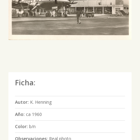
Ficha:
Autor:
K. Henning
Año:
ca 1960
Color:
b/n
Observaciones:
Real photo