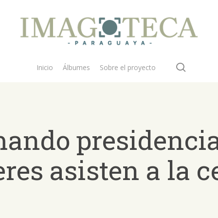
search
Inicio
Álbumes
Sobre el proyecto
ando presidencial
eres asisten a la 
 buscar?