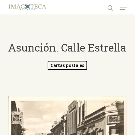
Skip
Menu
to
search
Close
main
Menu
content
Asunción. Calle Estrella
Cartas postales