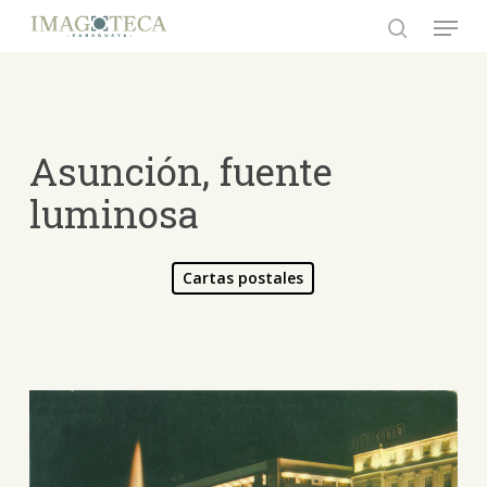
Skip
Menu
to
search
Close
main
Menu
content
Asunción, fuente
luminosa
Cartas postales