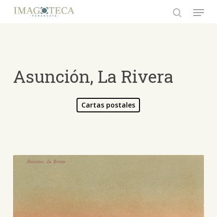
Skip
Menu
to
search
Close
main
Menu
content
Asunción, La Rivera
Cartas postales