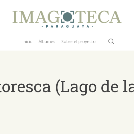
search
Inicio
Álbumes
Sobre el proyecto
oresca (Lago de l
 buscar?