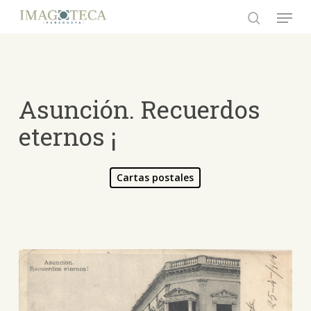
Skip
Menu
to
search
Close
main
Menu
content
Asunción. Recuerdos
eternos ¡
Cartas postales