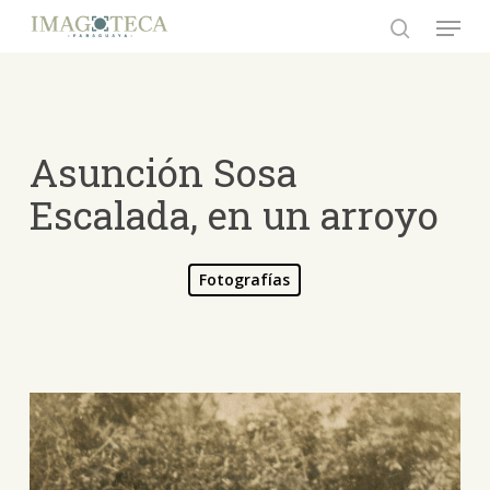
Skip
Menu
to
search
Close
main
Menu
content
Asunción Sosa
Escalada, en un arroyo
Fotografías