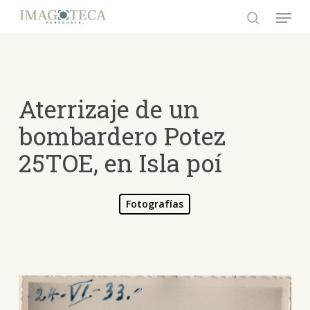
Skip
Menu
to
search
Close
main
Menu
content
Aterrizaje de un
bombardero Potez
25TOE, en Isla poí
Fotografías