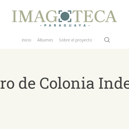
search
Inicio
Álbumes
Sobre el proyecto
rro de Colonia In
 buscar?