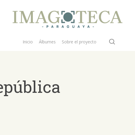
search
Inicio
Álbumes
Sobre el proyecto
epública