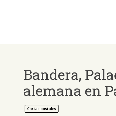
Skip
to
main
content
Bandera, Pala
alemana en P
Presiona ENTER para buscar o ESC para salir -
¿Cómo
Cartas postales