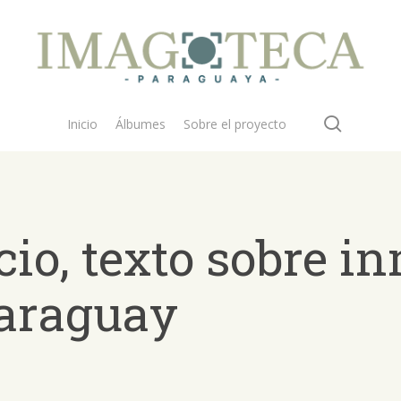
search
Inicio
Álbumes
Sobre el proyecto
cio, texto sobre i
araguay
 buscar?