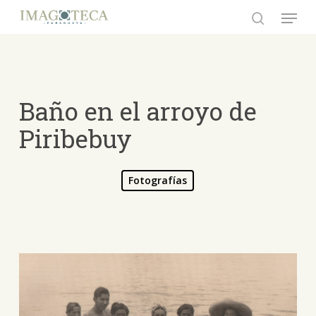
Skip
Menu
to
search
Close
main
Menu
content
Baño en el arroyo de
Piribebuy
Fotografías