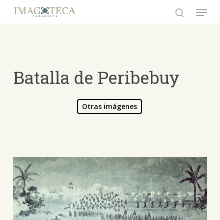
Skip
Menu
to
search
Close
main
Menu
content
Batalla de Peribebuy
Otras imágenes