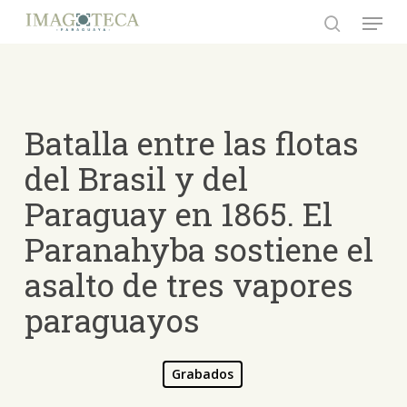
Skip
Menu
to
search
Close
main
Menu
content
Batalla entre las flotas
del Brasil y del
Paraguay en 1865. El
Paranahyba sostiene el
asalto de tres vapores
paraguayos
Grabados