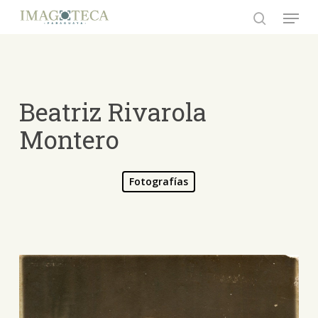
Skip
Menu
to
search
Close
main
Menu
content
Beatriz Rivarola
Montero
Fotografías