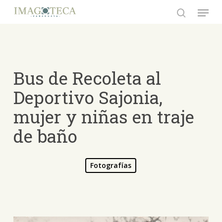
Skip
Menu
to
search
Close
main
Menu
content
Bus de Recoleta al
Deportivo Sajonia,
mujer y niñas en traje
de baño
Fotografías