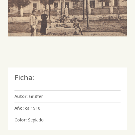
Ficha:
Autor:
Grutter
Año:
ca 1910
Color:
Sepiado