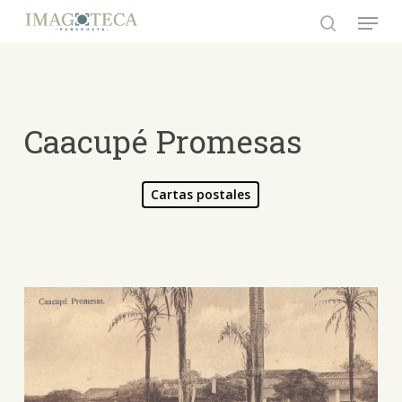
Skip
Menu
to
search
Close
main
Menu
content
Caacupé Promesas
Cartas postales