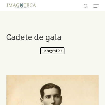
Skip
Menu
to
search
Close
main
Menu
content
Cadete de gala
Fotografías