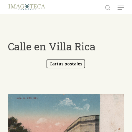
Skip
Menu
to
search
Close
main
Menu
content
Calle en Villa Rica
Cartas postales