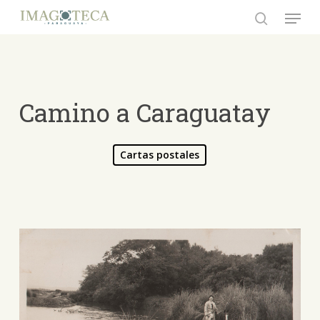
Skip
Menu
to
search
Close
main
Menu
content
Camino a Caraguatay
Cartas postales