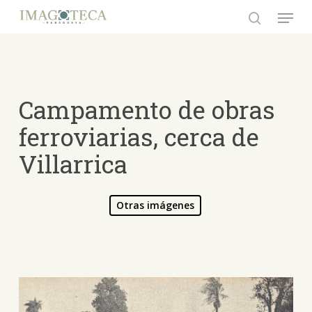
Skip
Menu
to
search
Close
main
Menu
content
Campamento de obras
ferroviarias, cerca de
Villarrica
Otras imágenes