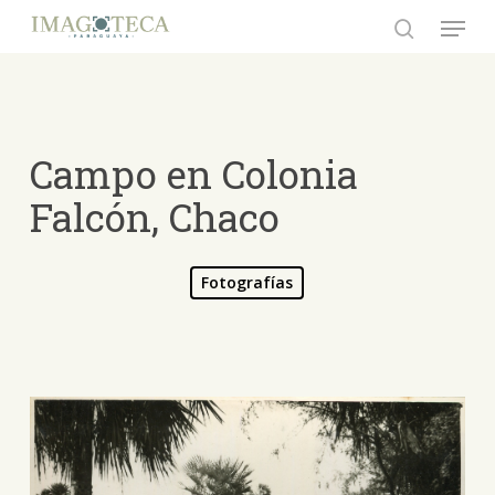
Skip
Menu
to
search
Close
main
Menu
content
Campo en Colonia
Falcón, Chaco
Fotografías