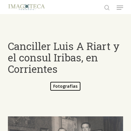
Skip
Menu
to
search
Close
main
Menu
content
Canciller Luis A Riart y
el consul Iribas, en
Corrientes
Fotografías