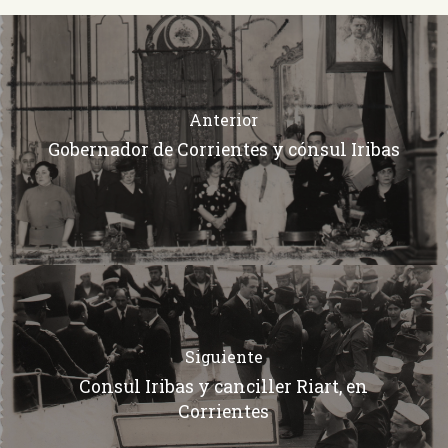
Anterior
Gobernador de Corrientes y cónsul Iribas
Siguiente
Consul Iribas y canciller Riart, en
Corrientes