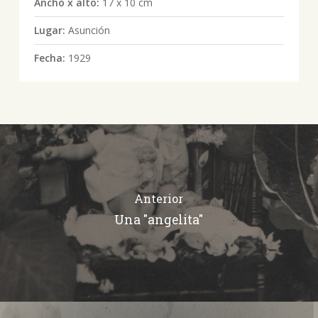
Ancho x alto:
17 x 10 cm
Lugar:
Asunción
Fecha:
1929
Anterior
Una "angelita"