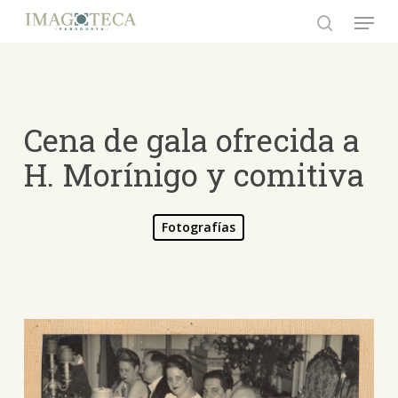
Skip
Menu
to
search
Close
main
Menu
content
Cena de gala ofrecida a
H. Morínigo y comitiva
Fotografías