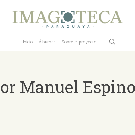
search
Inicio
Álbumes
Sobre el proyecto
ñor Manuel Espin
 buscar?