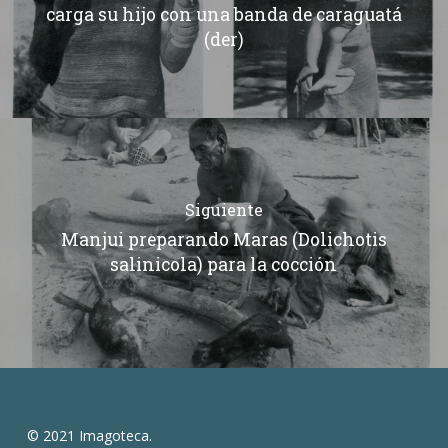
carga su hijo con una banda de caraguatá
(der)
Siguiente
Manjui preparando Maras (Dolichotis
salinicola) para la cocción
© 2021 Imagoteca.