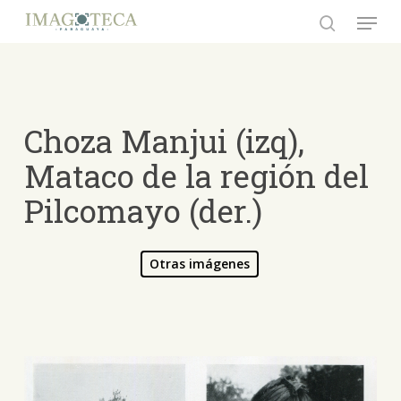
Skip
Menu
to
search
Close
main
Menu
content
Choza Manjui (izq),
Mataco de la región del
Pilcomayo (der.)
Otras imágenes