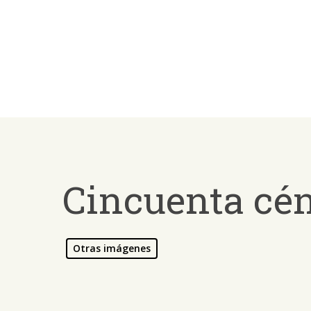
Skip
to
main
content
Cincuenta cé
Otras imágenes