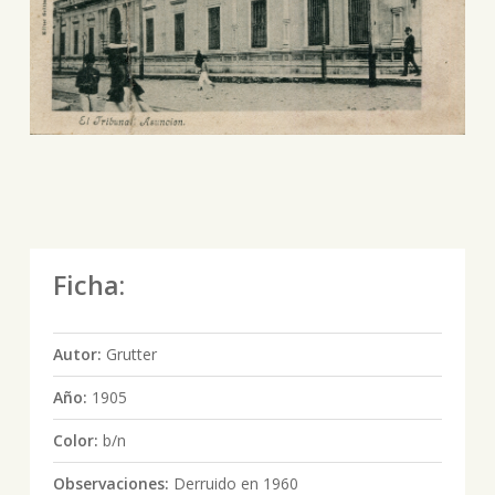
Ficha:
Autor:
Grutter
Año:
1905
Color:
b/n
Observaciones:
Derruido en 1960