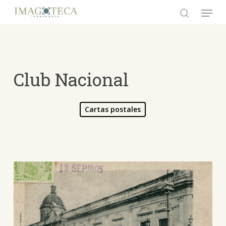
Skip
Menu
to
search
Close
main
Menu
content
Club Nacional
Cartas postales