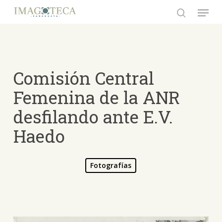
Skip
Menu
to
search
Close
main
Menu
content
Comisión Central
Femenina de la ANR
desfilando ante E.V.
Haedo
Fotografías