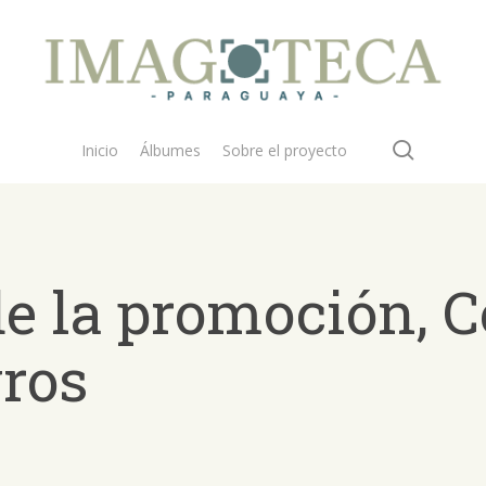
search
Inicio
Álbumes
Sobre el proyecto
 la promoción, C
ros
 buscar?