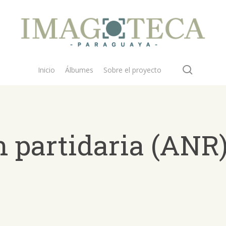
search
Inicio
Álbumes
Sobre el proyecto
 partidaria (ANR
 buscar?