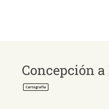
Skip
to
main
content
Concepción a 
Cartografía