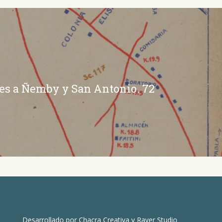
es a Ñemby y San Antonio. 72
Desarrollado por
Chacra Creativa
y
Raver Studio