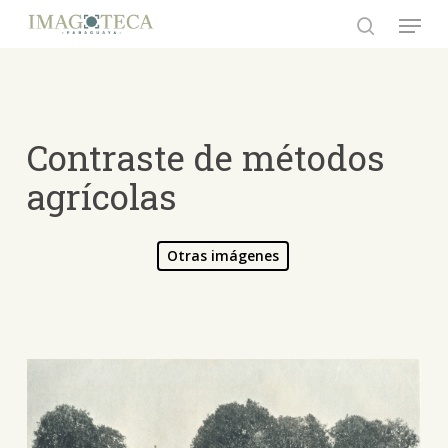
Skip
Menu
to
search
Close
main
Menu
content
Contraste de métodos
agrícolas
Otras imágenes