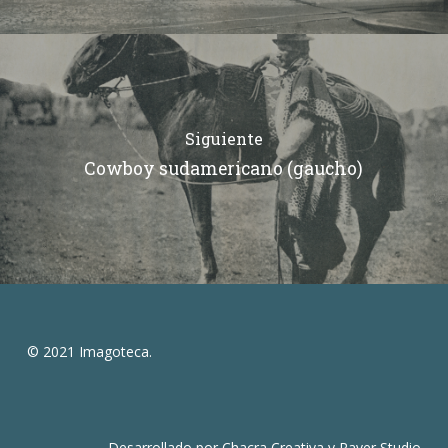
Siguiente
Cowboy sudamericano (gaucho)
© 2021 Imagoteca.
Desarrollado por
Chacra Creativa
y
Raver Studio