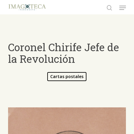
Skip
Menu
to
search
Close
main
Menu
content
Coronel Chirife Jefe de
la Revolución
Cartas postales