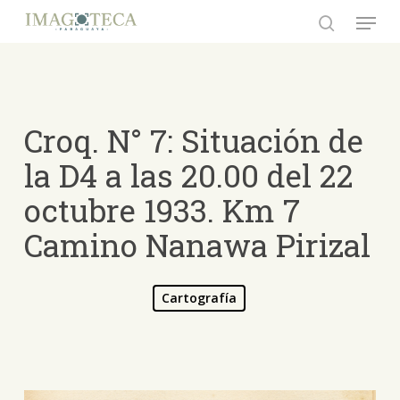
Skip
Menu
to
search
Close
main
Menu
content
Croq. N° 7: Situación de
la D4 a las 20.00 del 22
octubre 1933. Km 7
Camino Nanawa Pirizal
Cartografía