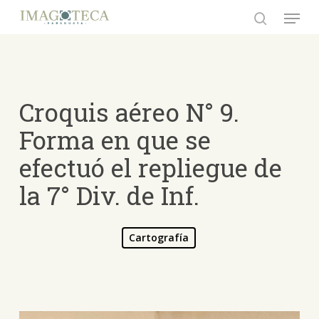
Skip
Menu
to
search
Close
main
Menu
content
Croquis aéreo N° 9.
Forma en que se
efectuó el repliegue de
la 7° Div. de Inf.
Cartografía