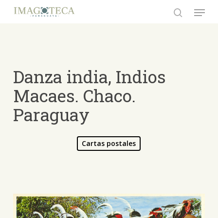
Skip
Menu
to
search
Close
main
Menu
content
Danza india, Indios
Macaes. Chaco.
Paraguay
Cartas postales