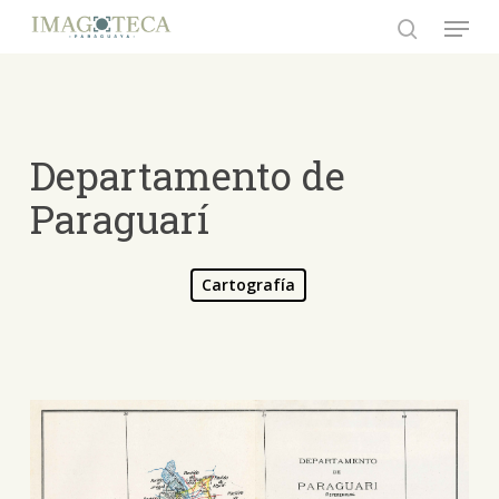
Skip
Menu
to
search
Close
main
Menu
content
Departamento de
Paraguarí
Cartografía